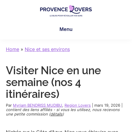
Skip
Skip
Skip
to
to
to
main
primary
footer
Provence
Pour
content
sidebar
Lovers
Menu
réveiller
vos
sens
Home
»
Nice et ses environs
en
Provence
Visiter Nice en une
-
Le
semaine (nos 4
blog
itinéraires)
de
Claire
Par
Myriam BENDRISS MUDIBU
,
Region Lovers
|
mars 19, 2026
|
et
contient des liens affiliés - si vous les utilisez, nous recevons
une petite commission (
détails
)
Manu
Nichée sur la Côte d’Azur, Nice vous éblouira avec