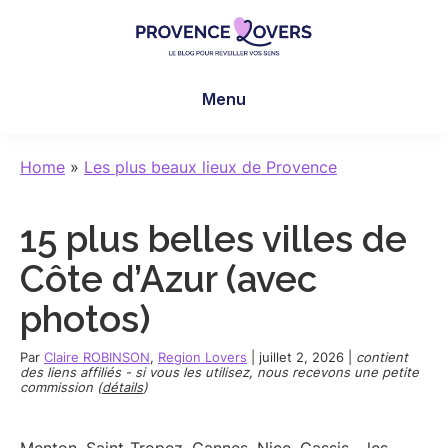
Skip
Skip
Skip
to
to
to
main
primary
footer
Provence
Pour
content
sidebar
Lovers
Menu
réveiller
vos
sens
Home
»
Les plus beaux lieux de Provence
en
Provence
15 plus belles villes de
-
Le
Côte d’Azur (avec
blog
photos)
de
Claire
Par
Claire ROBINSON
,
Region Lovers
|
juillet 2, 2026
|
contient
et
des liens affiliés - si vous les utilisez, nous recevons une petite
commission (
détails
)
Manu
Menton, Saint-Tropez, Cannes, Nice, Cassis… les