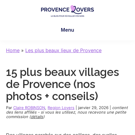
Skip
Skip
Skip
to
to
to
main
primary
footer
Provence
Pour
content
sidebar
Lovers
Menu
réveiller
vos
sens
Home
»
Les plus beaux lieux de Provence
en
Provence
15 plus beaux villages
-
Le
de Provence (nos
blog
photos + conseils)
de
Claire
Par
Claire ROBINSON
,
Region Lovers
|
janvier 29, 2026
|
contient
et
des liens affiliés - si vous les utilisez, nous recevons une petite
commission (
détails
)
Manu
Des villages perchés sur des collines, des ruelles