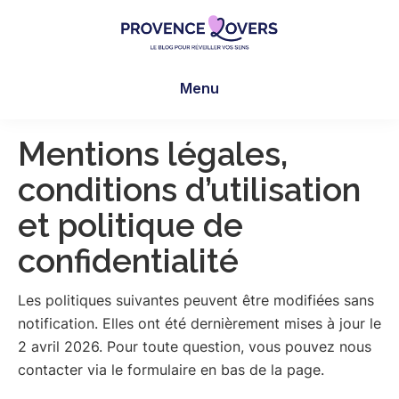
Skip
Skip
Skip
to
to
to
main
primary
footer
Provence
Pour
content
sidebar
Lovers
Menu
réveiller
vos
sens
Mentions légales,
en
conditions d’utilisation
Provence
-
et politique de
Le
confidentialité
blog
de
Les politiques suivantes peuvent être modifiées sans
Claire
notification. Elles ont été dernièrement mises à jour le
et
2 avril 2026. Pour toute question, vous pouvez nous
Manu
contacter via le formulaire en bas de la page.