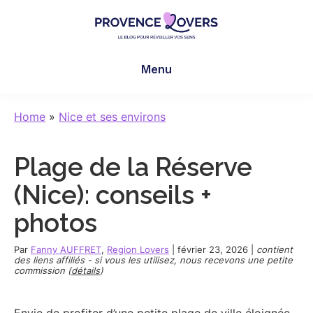
Skip
Skip
Skip
to
to
to
main
primary
footer
Provence
Pour
content
sidebar
Lovers
Menu
réveiller
vos
sens
Home
»
Nice et ses environs
en
Provence
Plage de la Réserve
-
Le
(Nice): conseils +
blog
photos
de
Claire
Par
Fanny AUFFRET
,
Region Lovers
|
février 23, 2026
|
contient
et
des liens affiliés - si vous les utilisez, nous recevons une petite
commission (
détails
)
Manu
Envie de profiter d’une petite plage de ville éloignée