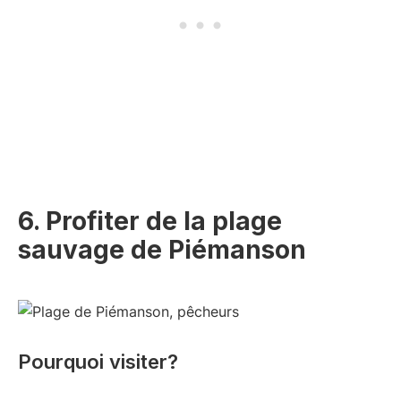
e
r
)
e
)
6. Profiter de la plage
sauvage de Piémanson
Pourquoi visiter?