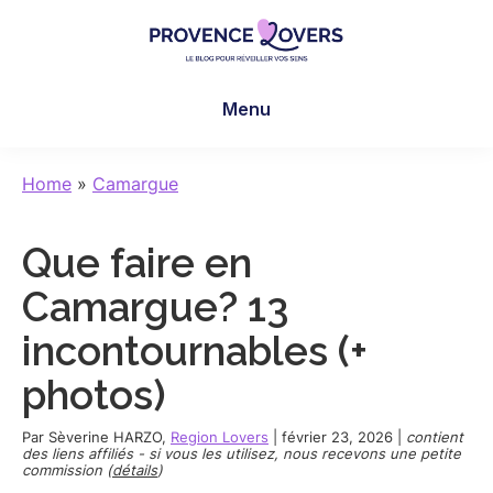
Skip
Skip
Skip
to
to
to
main
primary
footer
Provence
Pour
content
sidebar
Lovers
Menu
réveiller
vos
sens
Home
»
Camargue
en
Provence
Que faire en
-
Le
Camargue? 13
blog
incontournables (+
de
Claire
photos)
et
Manu
Par
Sèverine HARZO
,
Region Lovers
|
février 23, 2026
|
contient
des liens affiliés - si vous les utilisez, nous recevons une petite
commission (
détails
)