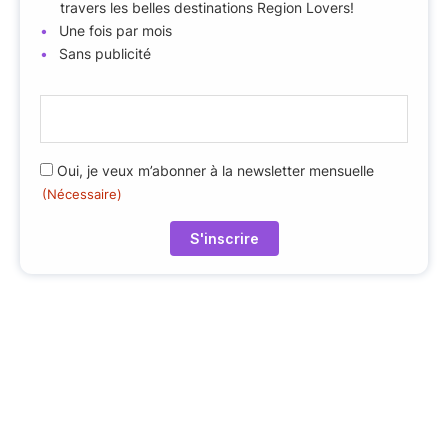
travers les belles destinations Region Lovers!
Une fois par mois
Sans publicité
E
-
m
R
Oui, je veux m’abonner à la newsletter mensuelle
a
(Nécessaire)
G
i
P
l
D
(
(
N
N
é
é
c
c
e
e
s
s
s
s
ai
a
r
i