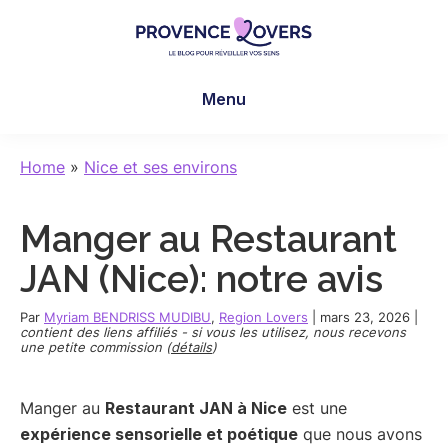
Skip
Skip
Skip
to
to
to
main
primary
footer
Provence
Pour
content
sidebar
Lovers
Menu
réveiller
vos
sens
Home
»
Nice et ses environs
en
Provence
Manger au Restaurant
-
Le
JAN (Nice): notre avis
blog
de
Par
Myriam BENDRISS MUDIBU
,
Region Lovers
|
mars 23, 2026
|
contient des liens affiliés - si vous les utilisez, nous recevons
Claire
une petite commission (
détails
)
et
Manu
Manger au
Restaurant JAN à Nice
est une
expérience sensorielle et poétique
que nous avons