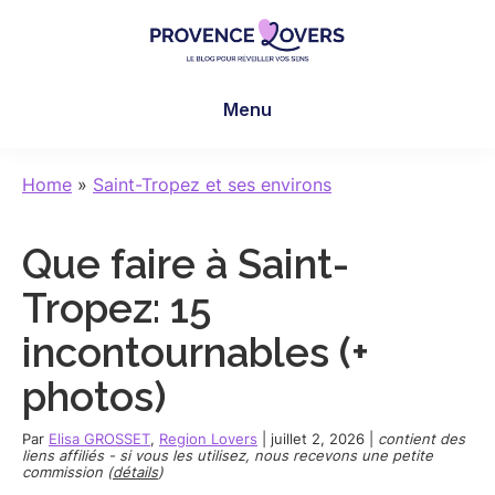
Skip
Skip
Skip
to
to
to
main
primary
footer
Provence
Pour
content
sidebar
Lovers
Menu
réveiller
vos
sens
Home
»
Saint-Tropez et ses environs
en
Provence
Que faire à Saint-
-
Le
Tropez: 15
blog
incontournables (+
de
Claire
photos)
et
Manu
Par
Elisa GROSSET
,
Region Lovers
|
juillet 2, 2026
|
contient des
liens affiliés - si vous les utilisez, nous recevons une petite
commission (
détails
)