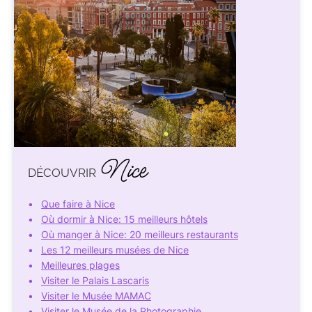
Nice
DÉCOUVRIR
Que faire à Nice
Où dormir à Nice: 15 meilleurs hôtels
Où manger à Nice: 20 meilleurs restaurants
Les 12 meilleurs musées de Nice
Meilleures plages
Visiter le Palais Lascaris
Visiter le Musée MAMAC
Visiter le Musée de la Photographie