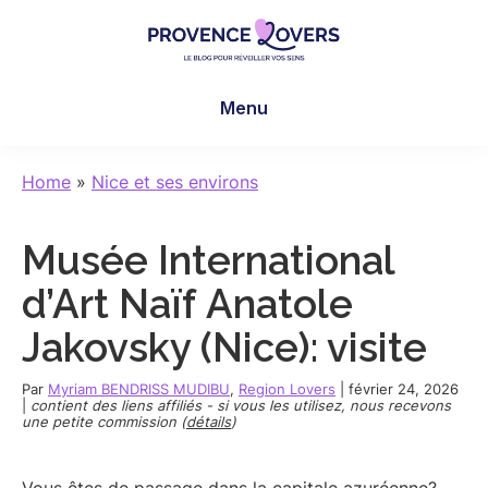
Skip
Skip
Skip
to
to
to
main
primary
footer
Provence
Pour
content
sidebar
Lovers
Menu
réveiller
vos
sens
Home
»
Nice et ses environs
en
Provence
Musée International
-
Le
d’Art Naïf Anatole
blog
Jakovsky (Nice): visite
de
Claire
Par
Myriam BENDRISS MUDIBU
,
Region Lovers
|
février 24, 2026
et
|
contient des liens affiliés - si vous les utilisez, nous recevons
une petite commission (
détails
)
Manu
Vous êtes de passage dans la capitale azuréenne?