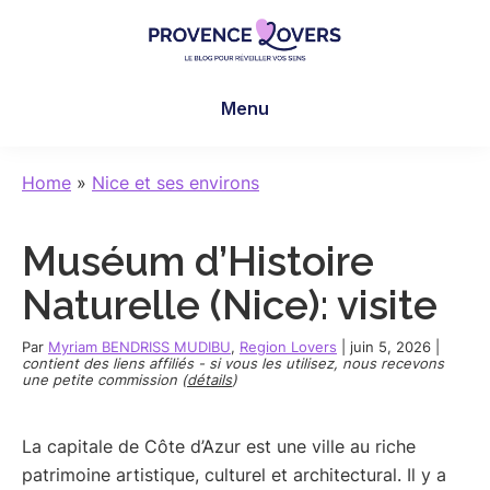
Skip
Skip
Skip
to
to
to
main
primary
footer
Provence
Pour
content
sidebar
Lovers
Menu
réveiller
vos
sens
Home
»
Nice et ses environs
en
Provence
Muséum d’Histoire
-
Le
Naturelle (Nice): visite
blog
de
Par
Myriam BENDRISS MUDIBU
,
Region Lovers
|
juin 5, 2026
|
contient des liens affiliés - si vous les utilisez, nous recevons
Claire
une petite commission (
détails
)
et
Manu
La capitale de Côte d’Azur est une ville au riche
patrimoine artistique, culturel et architectural. Il y a