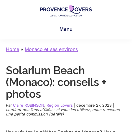
Skip
Skip
Skip
to
to
to
main
primary
footer
Provence
Pour
content
sidebar
Lovers
Menu
réveiller
vos
sens
Home
»
Monaco et ses environs
en
Provence
Solarium Beach
-
Le
(Monaco): conseils +
blog
photos
de
Claire
Par
Claire ROBINSON
,
Region Lovers
|
décembre 27, 2023
|
et
contient des liens affiliés - si vous les utilisez, nous recevons
une petite commission (
détails
)
Manu
Vous visitez le célèbre Rocher de Monaco? Nous