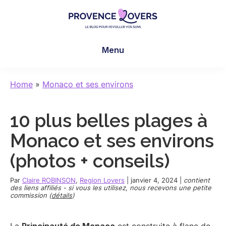
Skip
Skip
Skip
to
to
to
main
primary
footer
Provence
Pour
content
sidebar
Lovers
Menu
réveiller
vos
sens
Home
»
Monaco et ses environs
en
Provence
10 plus belles plages à
-
Le
Monaco et ses environs
blog
(photos + conseils)
de
Claire
Par
Claire ROBINSON
,
Region Lovers
|
janvier 4, 2024
|
contient
et
des liens affiliés - si vous les utilisez, nous recevons une petite
commission (
détails
)
Manu
La
Principauté de Monaco
est construite à flanc de