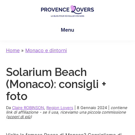
Skip
Skip
Skip
to
to
to
main
primary
footer
Provence
Per
content
sidebar
Lovers
Menu
risvegliare
i
sensi
Home
»
Monaco e dintorni
in
Provenza
Solarium Beach
-
Le
(Monaco): consigli +
blog
foto
de
Claire
Da
Claire ROBINSON
,
Region Lovers
|
8 Gennaio 2024
|
contiene
et
link di affiliazione - se li usa, riceviamo una piccola commissione
(
scopri di più
)
Manu
Visita la famosa Rocca di Monaco? Consigliamo di