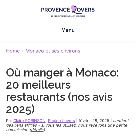
Skip
Skip
Skip
to
to
to
main
primary
footer
Provence
Pour
content
sidebar
Lovers
Menu
réveiller
vos
sens
Home
»
Monaco et ses environs
en
Provence
Où manger à Monaco:
-
Le
20 meilleurs
blog
restaurants (nos avis
de
Claire
2025)
et
Manu
Par
Claire ROBINSON
,
Region Lovers
|
février 28, 2025
|
contient
des liens affiliés - si vous les utilisez, nous recevons une petite
commission (
détails
)