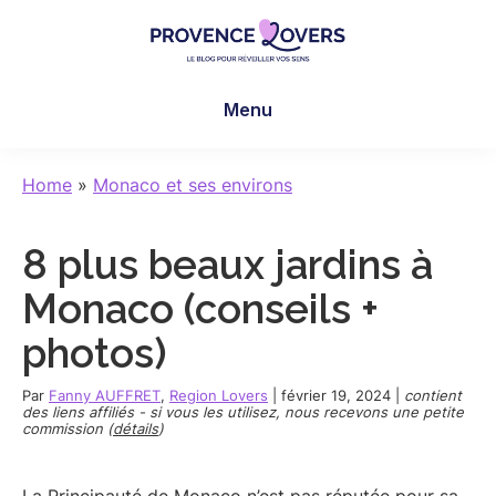
Skip
Skip
Skip
to
to
to
main
primary
footer
Provence
Pour
content
sidebar
Lovers
Menu
réveiller
vos
sens
Home
»
Monaco et ses environs
en
Provence
8 plus beaux jardins à
-
Le
Monaco (conseils +
blog
photos)
de
Claire
Par
Fanny AUFFRET
,
Region Lovers
|
février 19, 2024
|
contient
et
des liens affiliés - si vous les utilisez, nous recevons une petite
commission (
détails
)
Manu
La Principauté de Monaco n’est pas réputée pour sa