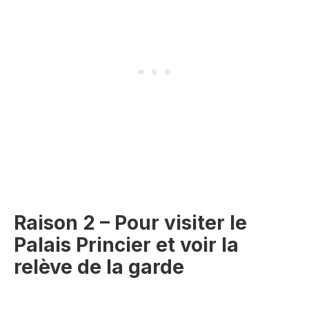
s
s
ai
a
r
i
e
r
)
e
)
Raison 2 – Pour visiter le
Palais Princier et voir la
relève de la garde