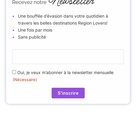
Newsletter
Recevez notre
Une bouffée d’évasion dans votre quotidien à
travers les belles destinations Region Lovers!
Une fois par mois
Sans publicité
E
-
m
R
Oui, je veux m’abonner à la newsletter mensuelle
a
(Nécessaire)
G
i
P
l
D
(
(
N
N
é
é
c
c
e
e
s
s