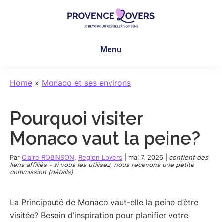
Skip
Skip
Skip
to
to
to
main
primary
footer
Provence
Pour
content
sidebar
Lovers
Menu
réveiller
vos
sens
Home
»
Monaco et ses environs
en
Provence
Pourquoi visiter
-
Le
Monaco vaut la peine?
blog
de
Par
Claire ROBINSON
,
Region Lovers
|
mai 7, 2026
|
contient des
liens affiliés - si vous les utilisez, nous recevons une petite
Claire
commission (
détails
)
et
Manu
La Principauté de Monaco vaut-elle la peine d’être
visitée? Besoin d’inspiration pour planifier votre