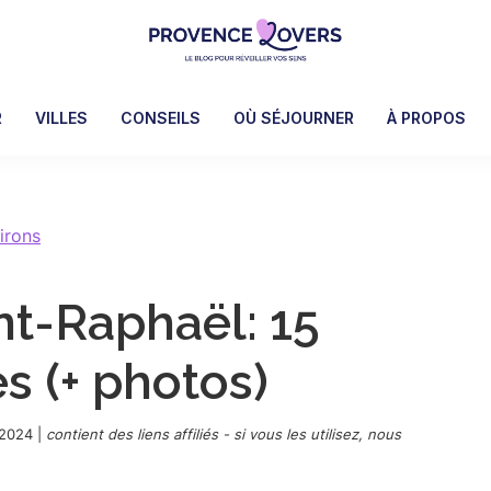
Provence
Pour
Lovers
réveiller
R
VILLES
CONSEILS
OÙ SÉJOURNER
À PROPOS
vos
sens
en
Provence
irons
-
Le
nt-Raphaël: 15
blog
de
s (+ photos)
Claire
et
Manu
 2024
|
contient des liens affiliés - si vous les utilisez, nous