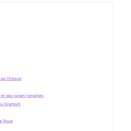
de l’Esterel
s et ses ruines romaines
 du Dramont
de Roue