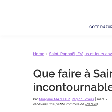
Skip
Skip
Skip
Skip
to
to
to
to
primary
main
primary
footer
navigation
content
sidebar
CÔTE D’AZU
Home
»
Saint-Raphaël, Fréjus et leurs env
Que faire à Sai
incontournable
Par
Morgane MAZELIER
,
Region Lovers
|
mars 25,
recevons une petite commission (
détails
)