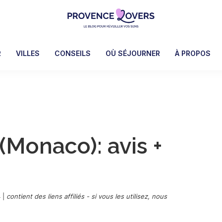
Provence
Pour
Lovers
réveiller
R
VILLES
CONSEILS
OÙ SÉJOURNER
À PROPOS
vos
sens
en
Provence
-
Le
(Monaco): avis +
blog
de
Claire
et
Manu
4
|
contient des liens affiliés - si vous les utilisez, nous