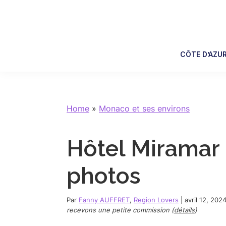
Skip
Skip
Skip
Skip
to
to
to
to
primary
main
primary
footer
navigation
content
sidebar
CÔTE D’AZU
Home
»
Monaco et ses environs
Hôtel Miramar 
photos
Par
Fanny AUFFRET
,
Region Lovers
|
avril 12, 202
recevons une petite commission (
détails
)