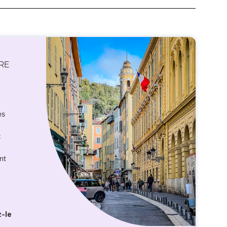
RE
es
t
nt
z-le