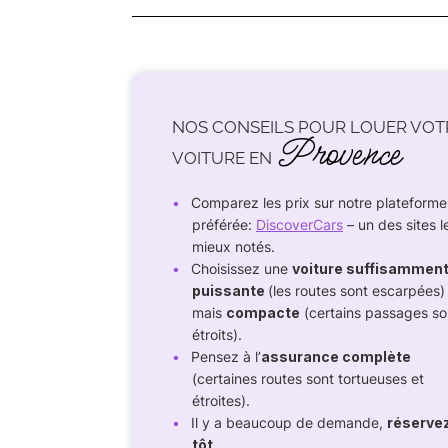
NOS CONSEILS POUR LOUER VOT
Provence
VOITURE EN
Comparez les prix sur notre plateforme
préférée:
DiscoverCars
– un des sites l
mieux notés.
Choisissez une
voiture suffisammen
puissante
(les routes sont escarpées)
mais
compacte
(certains passages so
étroits).
Pensez à l’
assurance complète
(certaines routes sont tortueuses et
étroites).
Il y a beaucoup de demande,
réserve
tôt
.