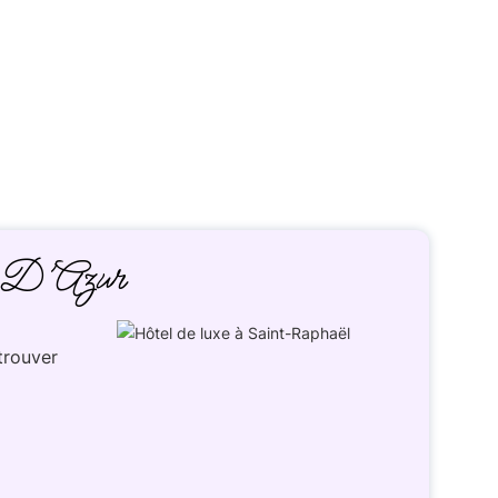
 D’Azur
trouver