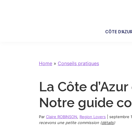
Skip
Skip
Skip
Skip
to
to
to
to
primary
main
primary
footer
navigation
content
sidebar
CÔTE D’AZU
Home
»
Conseils pratiques
La Côte d’Azur
Notre guide c
Par
Claire ROBINSON
,
Region Lovers
|
septembre 1
recevons une petite commission (
détails
)