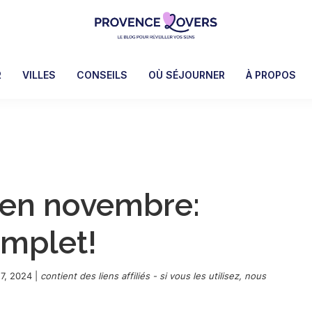
Provence
Pour
Lovers
réveiller
R
VILLES
CONSEILS
OÙ SÉJOURNER
À PROPOS
vos
sens
en
Provence
-
Le
 en novembre:
blog
de
omplet!
Claire
et
Manu
7, 2024
|
contient des liens affiliés - si vous les utilisez, nous