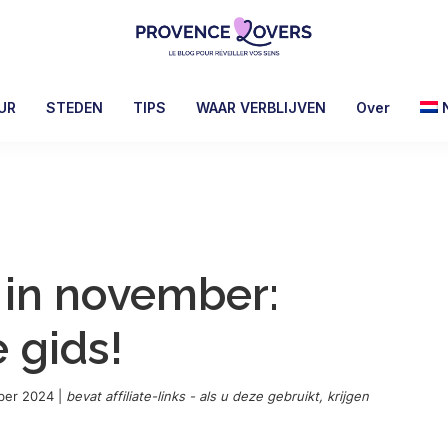
Provence
Uw
Lovers
zintuigen
UR
STEDEN
TIPS
WAAR VERBLIJVEN
Over
prikkelen
in
de
Provence
-
De
 in november:
blog
van
 gids!
Claire
en
Manu
ber 2024
|
bevat affiliate-links - als u deze gebruikt, krijgen