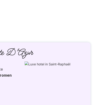
e D’Azur
te
dromen