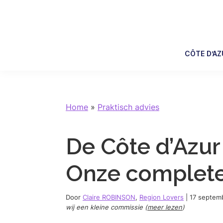
Skip
Skip
Skip
Skip
to
to
to
to
primary
main
primary
footer
navigation
content
sidebar
CÔTE D’AZ
Home
»
Praktisch advies
De Côte d’Azur
Onze complete
Door
Claire ROBINSON
,
Region Lovers
|
17 septem
wij een kleine commissie (
meer lezen
)