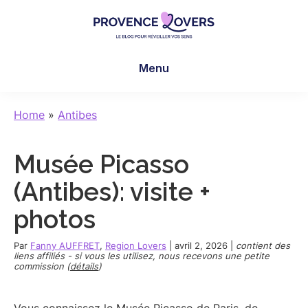
Skip
Skip
Skip
to
to
to
main
primary
footer
Provence
Pour
content
sidebar
Lovers
Menu
réveiller
vos
sens
Home
»
Antibes
en
Provence
Musée Picasso
-
Le
(Antibes): visite +
blog
photos
de
Claire
Par
Fanny AUFFRET
,
Region Lovers
|
avril 2, 2026
|
contient des
et
liens affiliés - si vous les utilisez, nous recevons une petite
commission (
détails
)
Manu
Vous connaissez le Musée Picasso de Paris, de