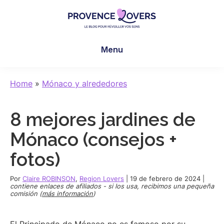
Skip
Skip
Skip
to
to
to
main
primary
footer
Provence
Despertar
content
sidebar
Lovers
Menu
los
sentidos
en
Home
»
Mónaco y alrededores
Provenza
-
8 mejores jardines de
Le
blog
Mónaco (consejos +
de
fotos)
Claire
et
Por
Claire ROBINSON
,
Region Lovers
|
19 de febrero de 2024
|
Manu
contiene enlaces de afiliados - si los usa, recibimos una pequeña
comisión (
más información
)
El Principado de Mónaco no es famoso por su