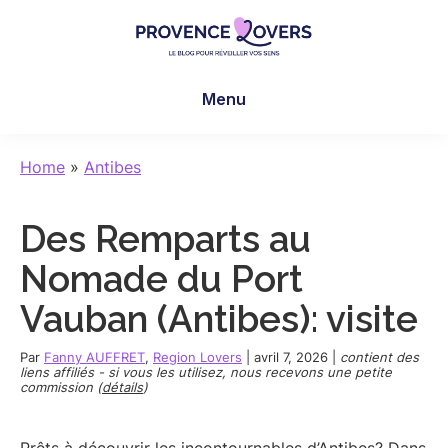
Skip
Skip
Skip
to
to
to
main
primary
footer
Provence
Pour
content
sidebar
Lovers
Menu
réveiller
vos
sens
Home
»
Antibes
en
Provence
Des Remparts au
-
Le
Nomade du Port
blog
Vauban (Antibes): visite
de
Claire
Par
Fanny AUFFRET
,
Region Lovers
|
avril 7, 2026
|
contient des
et
liens affiliés - si vous les utilisez, nous recevons une petite
commission (
détails
)
Manu
Prêts à découvrir les incontournables d’Antibes? Dans