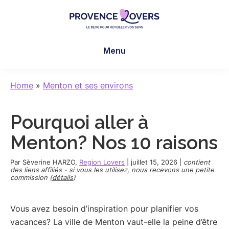
Skip
Skip
Skip
to
to
to
main
primary
footer
Provence
Pour
content
sidebar
Lovers
Menu
réveiller
vos
sens
Home
»
Menton et ses environs
en
Provence
Pourquoi aller à
-
Le
Menton? Nos 10 raisons
blog
de
Par
Sèverine HARZO
,
Region Lovers
|
juillet 15, 2026
|
contient
des liens affiliés - si vous les utilisez, nous recevons une petite
Claire
commission (
détails
)
et
Manu
Vous avez besoin d’inspiration pour planifier vos
vacances? La ville de Menton vaut-elle la peine d’être