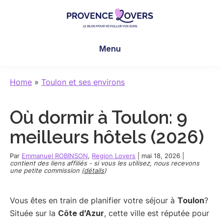
Skip
Skip
Skip
to
to
to
main
primary
footer
Provence
Pour
content
sidebar
Lovers
Menu
réveiller
vos
sens
Home
»
Toulon et ses environs
en
Provence
Où dormir à Toulon: 9
-
Le
meilleurs hôtels (2026)
blog
de
Par
Emmanuel ROBINSON
,
Region Lovers
|
mai 18, 2026
|
contient des liens affiliés - si vous les utilisez, nous recevons
Claire
une petite commission (
détails
)
et
Manu
Vous êtes en train de planifier votre séjour à
Toulon
?
Située sur la
Côte d’Azur
, cette ville est réputée pour