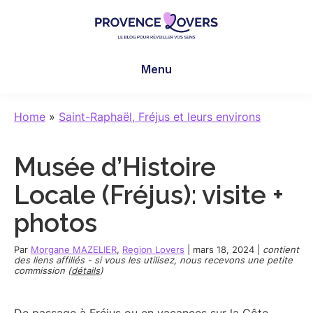
Skip
Skip
Skip
to
to
to
main
primary
footer
Provence
Pour
content
sidebar
Lovers
Menu
réveiller
vos
sens
Home
»
Saint-Raphaël, Fréjus et leurs environs
en
Provence
Musée d’Histoire
-
Le
Locale (Fréjus): visite +
blog
photos
de
Claire
Par
Morgane MAZELIER
,
Region Lovers
|
mars 18, 2024
|
contient
et
des liens affiliés - si vous les utilisez, nous recevons une petite
commission (
détails
)
Manu
De passage à Fréjus ou en vacances sur la Côte-