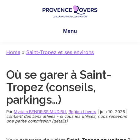
Skip
Skip
Skip
to
to
to
main
primary
footer
Provence
Pour
content
sidebar
Lovers
Menu
réveiller
vos
sens
Home
»
Saint-Tropez et ses environs
en
Provence
Où se garer à Saint-
-
Le
Tropez (conseils,
blog
parkings…)
de
Claire
Par
Myriam BENDRISS MUDIBU
,
Region Lovers
|
juin 10, 2026
|
et
contient des liens affiliés - si vous les utilisez, nous recevons
une petite commission (
détails
)
Manu
Vous prévoyez de visiter
Saint-Tropez en voiture
?