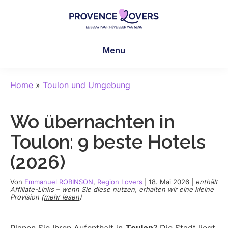
Skip
Skip
Skip
to
to
to
main
primary
footer
Provence
Um
content
sidebar
Lovers
Menu
Ihre
Sinne
in
Home
»
Toulon und Umgebung
der
Provence
Wo übernachten in
zu
wecken
Toulon: 9 beste Hotels
-
(2026)
Le
blog
Von
Emmanuel ROBINSON
,
Region Lovers
|
18. Mai 2026
|
enthält
de
Affiliate-Links – wenn Sie diese nutzen, erhalten wir eine kleine
Provision (
mehr lesen
)
Claire
et
Manu
Planen Sie Ihren Aufenthalt in
Toulon
? Die Stadt liegt