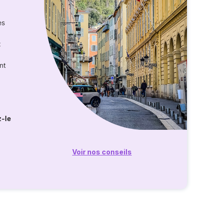
es
t
nt
z-le
Voir nos conseils