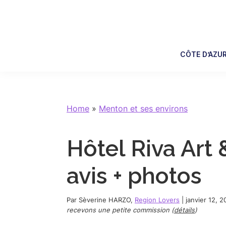
Skip
Skip
Skip
Skip
to
to
to
to
primary
main
primary
footer
navigation
content
sidebar
CÔTE D’AZU
Home
»
Menton et ses environs
Hôtel Riva Art
avis + photos
Par
Sèverine HARZO
,
Region Lovers
|
janvier 12, 
recevons une petite commission (
détails
)