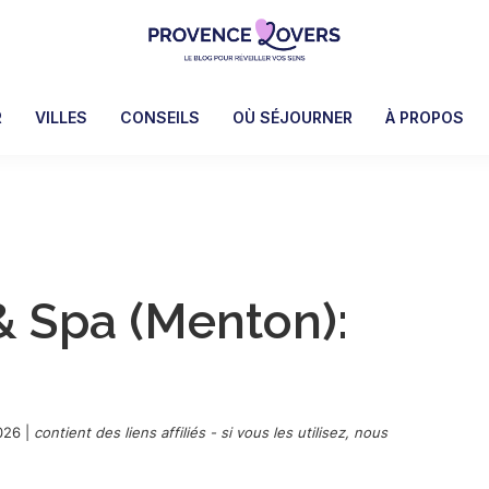
Provence
Pour
Lovers
réveiller
R
VILLES
CONSEILS
OÙ SÉJOURNER
À PROPOS
vos
sens
en
Provence
-
Le
 & Spa (Menton):
blog
de
Claire
et
Manu
2026
|
contient des liens affiliés - si vous les utilisez, nous