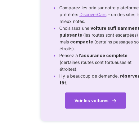
Comparez les prix sur notre plateforme
préférée:
DiscoverCars
– un des sites l
mieux notés.
Choisissez une
voiture suffisammen
puissante
(les routes sont escarpées)
mais
compacte
(certains passages so
étroits).
Pensez à l’
assurance complète
(certaines routes sont tortueuses et
étroites).
Il y a beaucoup de demande,
réserve
tôt
.
Voir les voitures