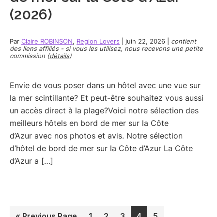
(2026)
Par
Claire ROBINSON
,
Region Lovers
|
juin 22, 2026
|
contient
des liens affiliés - si vous les utilisez, nous recevons une petite
commission (
détails
)
Envie de vous poser dans un hôtel avec une vue sur
la mer scintillante? Et peut-être souhaitez vous aussi
un accès direct à la plage?Voici notre sélection des
meilleurs hôtels en bord de mer sur la Côte
d’Azur avec nos photos et avis. Notre sélection
d’hôtel de bord de mer sur la Côte d’Azur La Côte
d’Azur a […]
Go
Page
Page
Page
Page
Page
«
Previous Page
1
2
3
4
5