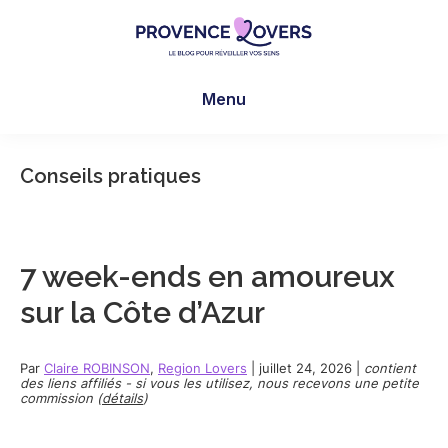
Skip
Skip
Skip
to
to
to
main
primary
footer
Provence
Pour
content
sidebar
Lovers
Menu
réveiller
vos
sens
Conseils pratiques
en
Provence
-
Le
7 week-ends en amoureux
blog
sur la Côte d’Azur
de
Claire
et
Par
Claire ROBINSON
,
Region Lovers
|
juillet 24, 2026
|
contient
des liens affiliés - si vous les utilisez, nous recevons une petite
Manu
commission (
détails
)