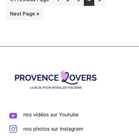
to
Go
Next Page »
to
Footer
nos vidéos sur Youtube
nos photos sur Instagram