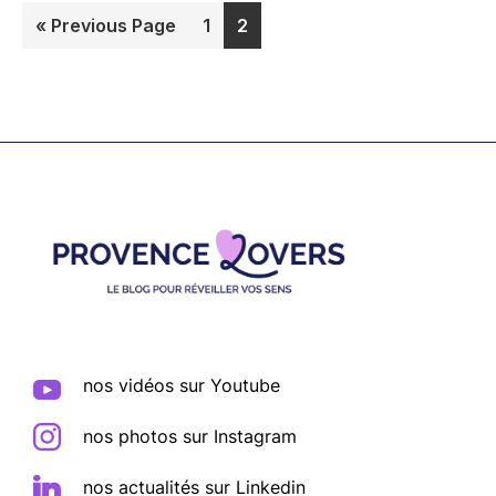
Go
Page
Page
«
Previous Page
1
2
to
Footer
nos vidéos sur Youtube
nos photos sur Instagram
nos actualités sur Linkedin