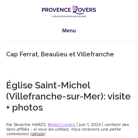
Skip
Skip
Skip
to
to
to
main
primary
footer
Provence
Pour
content
sidebar
Lovers
Menu
réveiller
vos
sens
Cap Ferrat, Beaulieu et Villefranche
en
Provence
-
Le
Église Saint-Michel
blog
(Villefranche-sur-Mer): visite
de
+ photos
Claire
et
Manu
Par
Sèverine HARZO
,
Region Lovers
|
juin 1, 2024
|
contient des
liens affiliés - si vous les utilisez, nous recevons une petite
commission (
détails
)