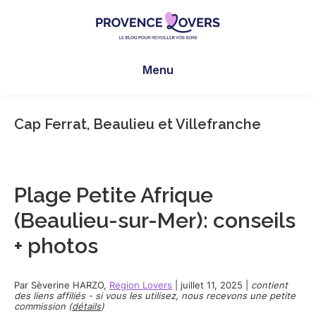
Skip
Skip
Skip
to
to
to
main
primary
footer
Provence
Pour
content
sidebar
Lovers
Menu
réveiller
vos
sens
Cap Ferrat, Beaulieu et Villefranche
en
Provence
-
Le
Plage Petite Afrique
blog
(Beaulieu-sur-Mer): conseils
de
+ photos
Claire
et
Manu
Par
Sèverine HARZO
,
Region Lovers
|
juillet 11, 2025
|
contient
des liens affiliés - si vous les utilisez, nous recevons une petite
commission (
détails
)