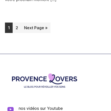
Page
Page
Go
1
2
Next Page »
to
Footer
nos vidéos sur Youtube