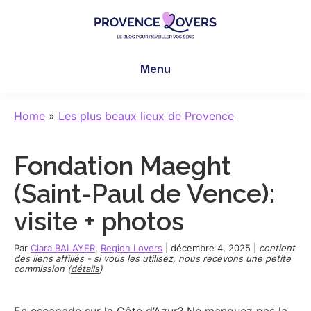
Skip
Skip
Skip
to
to
to
main
primary
footer
Provence
Pour
content
sidebar
Lovers
Menu
réveiller
vos
sens
Home
»
Les plus beaux lieux de Provence
en
Provence
Fondation Maeght
-
Le
(Saint-Paul de Vence):
blog
visite + photos
de
Claire
Par
Clara BALAYER
,
Region Lovers
|
décembre 4, 2025
|
contient
et
des liens affiliés - si vous les utilisez, nous recevons une petite
commission (
détails
)
Manu
En escapade sur la Côte d’Azur? Ne manquez pas la