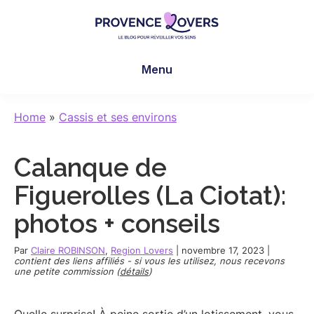
Skip
Skip
Skip
to
to
to
main
primary
footer
Provence
Pour
content
sidebar
Lovers
Menu
réveiller
vos
sens
Home
»
Cassis et ses environs
en
Provence
Calanque de
-
Le
Figuerolles (La Ciotat):
blog
photos + conseils
de
Claire
Par
Claire ROBINSON
,
Region Lovers
|
novembre 17, 2023
|
et
contient des liens affiliés - si vous les utilisez, nous recevons
une petite commission (
détails
)
Manu
Quelle surprise! À peine sortie d’un lotissement, vous