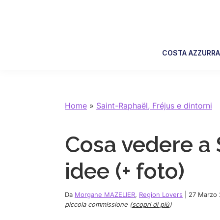
Skip
Skip
Skip
Skip
to
to
to
to
primary
main
primary
footer
navigation
content
sidebar
COSTA AZZURR
Home
»
Saint-Raphaël, Fréjus e dintorni
Cosa vedere a 
idee (+ foto)
Da
Morgane MAZELIER
,
Region Lovers
|
27 Marzo
piccola commissione (
scopri di più
)