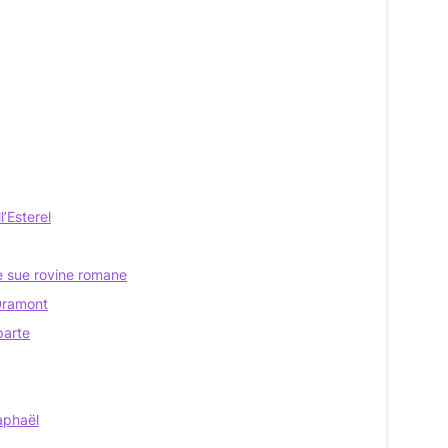
l’Esterel
 le sue rovine romane
 Dramont
parte
Raphaël