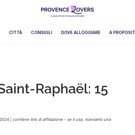
Provence
Per
Lovers
risvegliare
A
CITTÀ
CONSIGLI
DOVE ALLOGGIARE
A PROPOSI
i
sensi
in
Provenza
-
Le
Saint-Raphaël: 15
blog
de
Claire
et
Manu
 2024
|
contiene link di affiliazione - se li usa, riceviamo una