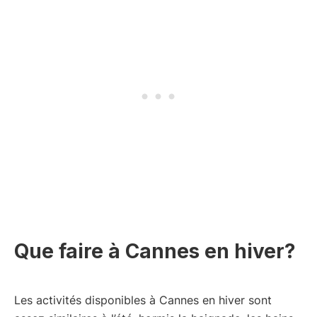
e
s
s
s
s
ai
a
r
i
e
r
)
e
)
Que faire à Cannes en hiver?
Les activités disponibles à Cannes en hiver sont