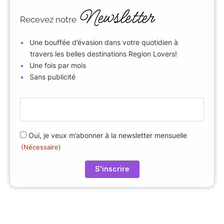
Newsletter
Recevez notre
Une bouffée d’évasion dans votre quotidien à
travers les belles destinations Region Lovers!
Une fois par mois
Sans publicité
E
-
m
R
Oui, je veux m’abonner à la newsletter mensuelle
a
(Nécessaire)
G
i
P
l
D
(
(
N
N
é
é
c
c
e