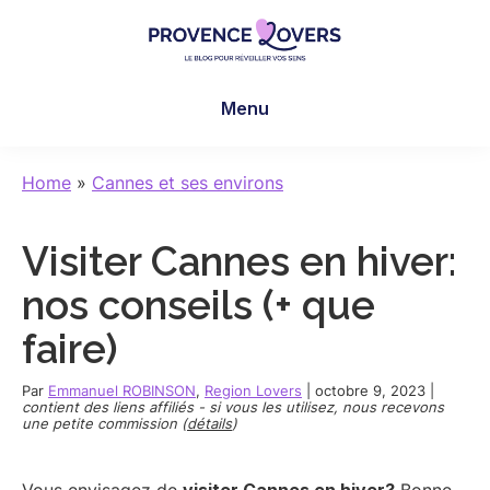
Skip
Skip
Skip
to
to
to
main
primary
footer
Provence
Pour
content
sidebar
Lovers
Menu
réveiller
vos
sens
Home
»
Cannes et ses environs
en
Provence
Visiter Cannes en hiver:
-
Le
nos conseils (+ que
blog
faire)
de
Claire
Par
Emmanuel ROBINSON
,
Region Lovers
|
octobre 9, 2023
|
et
contient des liens affiliés - si vous les utilisez, nous recevons
une petite commission (
détails
)
Manu
Vous envisagez de
visiter Cannes en hiver?
Bonne