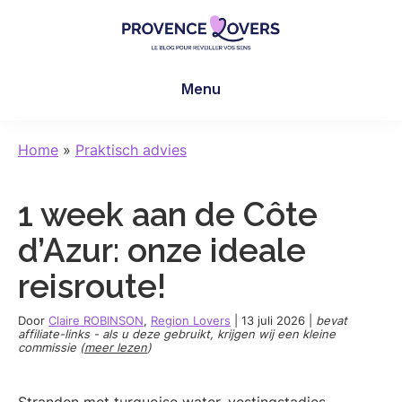
Skip
Skip
Skip
to
to
to
main
primary
footer
Provence
Uw
content
sidebar
Lovers
Menu
zintuigen
prikkelen
in
Home
»
Praktisch advies
de
Provence
1 week aan de Côte
-
De
d’Azur: onze ideale
blog
reisroute!
van
Claire
Door
Claire ROBINSON
,
Region Lovers
|
13 juli 2026
|
bevat
en
affiliate-links - als u deze gebruikt, krijgen wij een kleine
commissie (
meer lezen
)
Manu
Stranden met turquoise water, vestingstadjes,