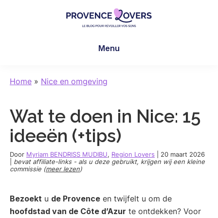
Skip
Skip
Skip
to
to
to
main
primary
footer
Provence
Uw
content
sidebar
Lovers
Menu
zintuigen
prikkelen
in
Home
»
Nice en omgeving
de
Provence
Wat te doen in Nice: 15
-
De
ideeën (+tips)
blog
van
Door
Myriam BENDRISS MUDIBU
,
Region Lovers
|
20 maart 2026
|
bevat affiliate-links - als u deze gebruikt, krijgen wij een kleine
Claire
commissie (
meer lezen
)
en
Manu
Bezoekt
u
de Provence
en twijfelt u om de
hoofdstad van de Côte d’Azur
te ontdekken? Voor