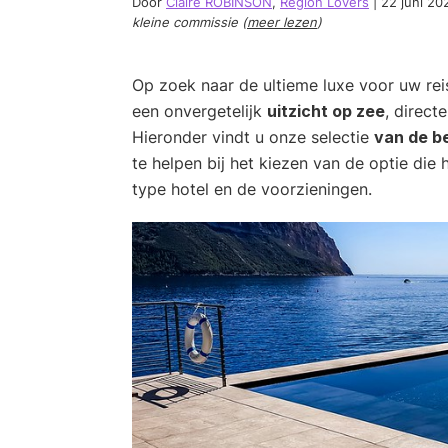
Door
Claire ROBINSON
,
Region Lovers
|
22 juni 20
kleine commissie (
meer lezen
)
Op zoek naar de ultieme luxe voor uw rei
een onvergetelijk
uitzicht op zee
, direct
Hieronder vindt u onze selectie
van de be
te helpen bij het kiezen van de optie die h
type hotel en de voorzieningen.