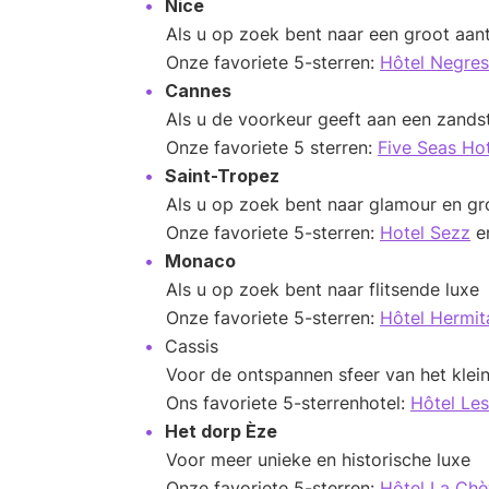
Nice
Als u op zoek bent naar een groot aan
Onze favoriete 5-sterren:
Hôtel Negre
Cannes
Als u de voorkeur geeft aan een zands
Onze favoriete 5 sterren:
Five Seas Ho
Saint-Tropez
Als u op zoek bent naar glamour en gr
Onze favoriete 5-sterren:
Hotel Sezz
en
Monaco
Als u op zoek bent naar flitsende luxe
Onze favoriete 5-sterren:
Hôtel Hermit
Cassis
Voor de ontspannen sfeer van het klein
Ons favoriete 5-sterrenhotel:
Hôtel Le
Het dorp Èze
Voor meer unieke en historische luxe
Onze favoriete 5-sterren:
Hôtel La Chè