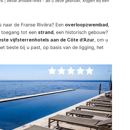
26
|
bevat affiliate-links - als u deze gebruikt, krijgen wij een
s naar de Franse Rivièra? Een
overloopzwembad
,
e toegang tot een
strand
, een historisch gebouw?
ste vijfsterrenhotels aan de Côte d’Azur
, om u
et beste bij u past, op basis van de ligging, het