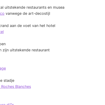
tal uitstekende restaurants en musea
sco
vanwege de art-decostijl
trand aan de voet van het hotel
tel
oen
 zijn uitstekende restaurant
age
e stadje
s Roches Blanches
vre d’Or