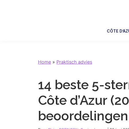
Skip
Skip
Skip
Skip
to
to
to
to
primary
main
primary
footer
navigation
content
sidebar
CÔTE D’AZ
Home
»
Praktisch advies
14 beste 5-ste
Côte d’Azur (2
beoordelingen