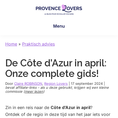
Skip
Skip
Skip
to
to
to
main
primary
footer
Provence
Uw
content
sidebar
Lovers
Menu
zintuigen
prikkelen
in
Home
»
Praktisch advies
de
Provence
De Côte d’Azur in april:
-
De
Onze complete gids!
blog
van
Door
Claire ROBINSON
,
Region Lovers
|
17 september 2024
|
bevat affiliate-links - als u deze gebruikt, krijgen wij een kleine
Claire
commissie (
meer lezen
)
en
Manu
Zin in een reis naar de
Côte d’Azur in april
?
Ontdek of de regio in deze tijd van het jaar iets voor