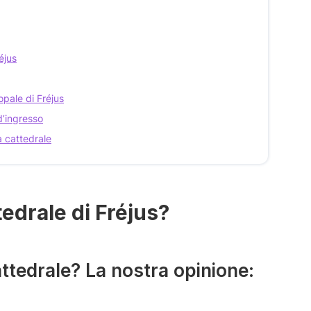
éjus
copale di Fréjus
d’ingresso
a cattedrale
tedrale di Fréjus?
cattedrale? La nostra opinione: