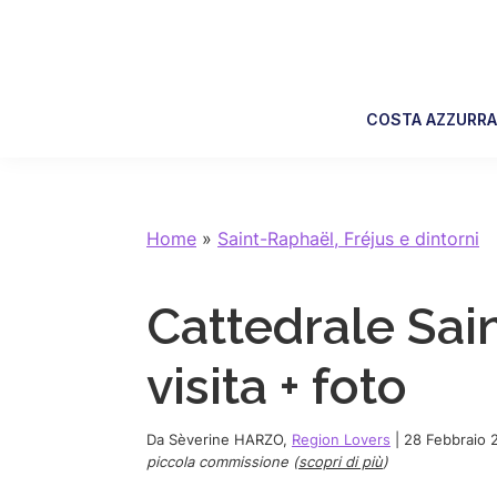
Skip
Skip
Skip
Skip
to
to
to
to
primary
main
primary
footer
navigation
content
sidebar
COSTA AZZURR
Home
»
Saint-Raphaël, Fréjus e dintorni
Cattedrale Sai
visita + foto
Da
Sèverine HARZO
,
Region Lovers
|
28 Febbraio 
piccola commissione (
scopri di più
)