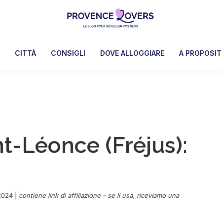
Provence
Per
Lovers
risvegliare
A
CITTÀ
CONSIGLI
DOVE ALLOGGIARE
A PROPOSI
i
sensi
in
Provenza
-
Le
nt-Léonce (Fréjus):
blog
de
Claire
et
Manu
2024
|
contiene link di affiliazione - se li usa, riceviamo una