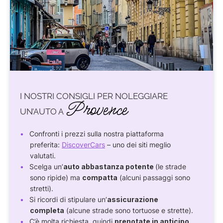
I NOSTRI CONSIGLI PER NOLEGGIARE
Provence
UN’AUTO A
Confronti i prezzi sulla nostra piattaforma
preferita:
DiscoverCars
– uno dei siti meglio
valutati.
Scelga un’
auto abbastanza potente
(le strade
sono ripide) ma
compatta
(alcuni passaggi sono
stretti).
Si ricordi di stipulare un’
assicurazione
completa
(alcune strade sono tortuose e strette).
C’è molta richiesta, quindi
prenotate in anticipo
.