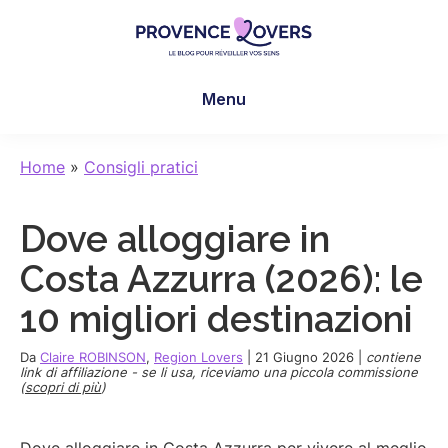
Skip
Skip
Skip
to
to
to
main
primary
footer
Provence
Per
content
sidebar
Lovers
Menu
risvegliare
i
sensi
Home
»
Consigli pratici
in
Provenza
Dove alloggiare in
-
Le
Costa Azzurra (2026): le
blog
10 migliori destinazioni
de
Claire
Da
Claire ROBINSON
,
Region Lovers
|
21 Giugno 2026
|
contiene
et
link di affiliazione - se li usa, riceviamo una piccola commissione
(
scopri di più
)
Manu
Dove alloggiare in Costa Azzurra per vivere al meglio