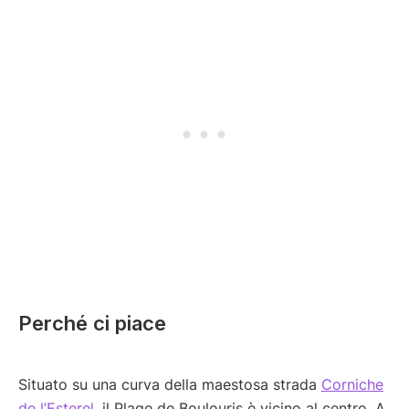
Perché ci piace
Situato su una curva della maestosa strada
Corniche
de l’Esterel
, il Plage de Boulouris è vicino al centro. A