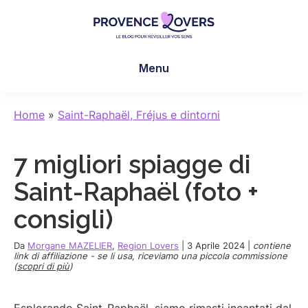
Skip
Skip
Skip
to
to
to
main
primary
footer
Provence
Per
content
sidebar
Lovers
Menu
risvegliare
i
sensi
Home
»
Saint-Raphaël, Fréjus e dintorni
in
Provenza
7 migliori spiagge di
-
Le
Saint-Raphaël (foto +
blog
consigli)
de
Claire
Da
Morgane MAZELIER
,
Region Lovers
|
3 Aprile 2024
|
contiene
et
link di affiliazione - se li usa, riceviamo una piccola commissione
(
scopri di più
)
Manu
Esplorando Saint-Raphaël, siamo rimasti incantati dal