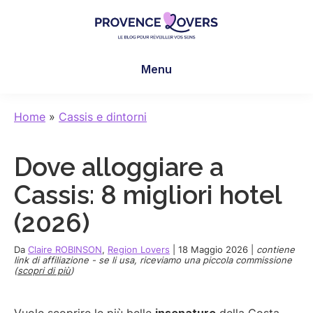
Skip
Skip
Skip
to
to
to
main
primary
footer
Provence
Per
content
sidebar
Lovers
Menu
risvegliare
i
sensi
Home
»
Cassis e dintorni
in
Provenza
Dove alloggiare a
-
Le
Cassis: 8 migliori hotel
blog
(2026)
de
Claire
Da
Claire ROBINSON
,
Region Lovers
|
18 Maggio 2026
|
contiene
et
link di affiliazione - se li usa, riceviamo una piccola commissione
(
scopri di più
)
Manu
Vuole scoprire le più belle
insenature
della Costa