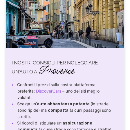
I NOSTRI CONSIGLI PER NOLEGGIARE
Provence
UN’AUTO A
Confronti i prezzi sulla nostra piattaforma
preferita:
DiscoverCars
– uno dei siti meglio
valutati.
Scelga un’
auto abbastanza potente
(le strade
sono ripide) ma
compatta
(alcuni passaggi sono
stretti).
Si ricordi di stipulare un’
assicurazione
completa
(alcune strade sono tortuose e strette).