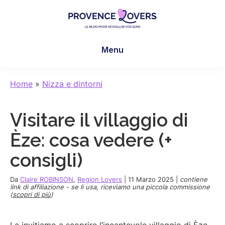
Skip
Skip
Skip
to
to
to
main
primary
footer
Provence
Per
content
sidebar
Lovers
Menu
risvegliare
i
sensi
Home
»
Nizza e dintorni
in
Provenza
Visitare il villaggio di
-
Le
Èze: cosa vedere (+
blog
consigli)
de
Claire
Da
Claire ROBINSON
,
Region Lovers
|
11 Marzo 2025
|
contiene
et
link di affiliazione - se li usa, riceviamo una piccola commissione
(
scopri di più
)
Manu
La invitiamo a scoprire l’incantevole villaggio di Èze,