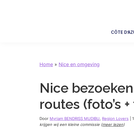
Skip
Skip
Skip
Skip
to
to
to
to
primary
main
primary
footer
navigation
content
sidebar
CÔTE D’AZ
Home
»
Nice en omgeving
Nice bezoeken 
routes (foto’s + 
Door
Myriam BENDRISS MUDIBU
,
Region Lovers
|
krijgen wij een kleine commissie (
meer lezen
)