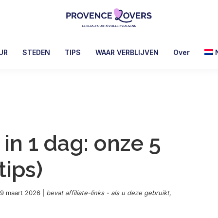
Provence
Uw
Lovers
zintuigen
UR
STEDEN
TIPS
WAAR VERBLIJVEN
Over
prikkelen
in
de
Provence
-
De
in 1 dag: onze 5
blog
van
tips)
Claire
en
Manu
19 maart 2026
|
bevat affiliate-links - als u deze gebruikt,