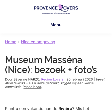
Skip
Skip
Skip
to
to
to
main
primary
footer
Provence
Uw
content
sidebar
Lovers
Menu
zintuigen
prikkelen
in
Home
»
Nice en omgeving
de
Provence
Museum Masséna
-
De
(Nice): bezoek + foto’s
blog
van
Door
Sèverine HARZO
,
Region Lovers
|
20 februari 2026
|
bevat
affiliate-links - als u deze gebruikt, krijgen wij een kleine
Claire
commissie (
meer lezen
)
en
Manu
Plant u een vakantie aan de
Rivièra
? Mis het