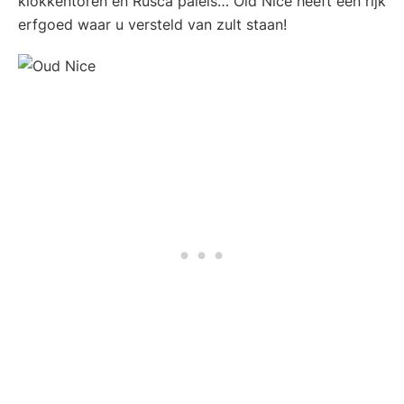
klokkentoren en Rusca paleis… Old Nice heeft een rijk
erfgoed waar u versteld van zult staan!