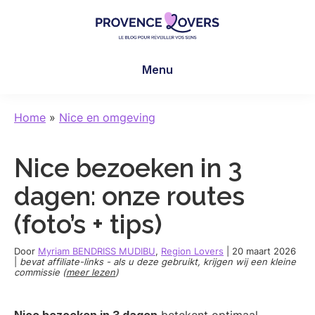
Skip
Skip
Skip
to
to
to
main
primary
footer
Provence
Uw
content
sidebar
Lovers
Menu
zintuigen
prikkelen
in
Home
»
Nice en omgeving
de
Provence
Nice bezoeken in 3
-
De
dagen: onze routes
blog
(foto’s + tips)
van
Claire
Door
Myriam BENDRISS MUDIBU
,
Region Lovers
|
20 maart 2026
en
|
bevat affiliate-links - als u deze gebruikt, krijgen wij een kleine
commissie (
meer lezen
)
Manu
Nice bezoeken in 3 dagen
betekent optimaal