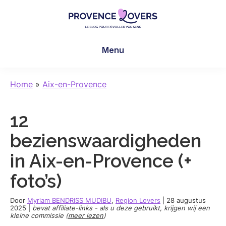
Skip
Skip
Skip
to
to
to
main
primary
footer
Provence
Uw
content
sidebar
Lovers
Menu
zintuigen
prikkelen
in
Home
»
Aix-en-Provence
de
Provence
12
-
De
bezienswaardigheden
blog
in Aix-en-Provence (+
van
Claire
foto’s)
en
Manu
Door
Myriam BENDRISS MUDIBU
,
Region Lovers
|
28 augustus
2025
|
bevat affiliate-links - als u deze gebruikt, krijgen wij een
kleine commissie (
meer lezen
)