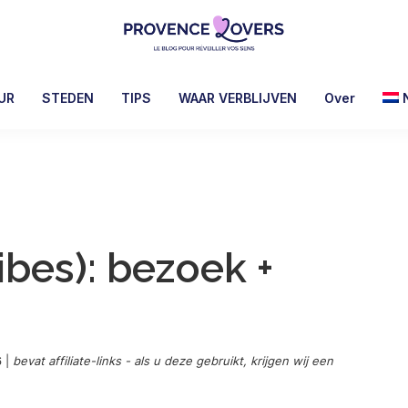
Provence
Uw
Lovers
zintuigen
UR
STEDEN
TIPS
WAAR VERBLIJVEN
Over
prikkelen
in
de
Provence
-
De
ibes): bezoek +
blog
van
Claire
en
Manu
6
|
bevat affiliate-links - als u deze gebruikt, krijgen wij een