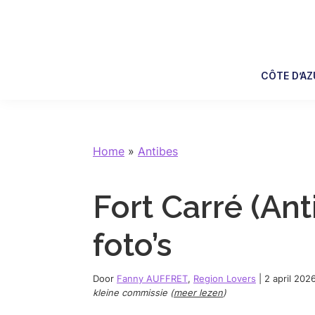
Skip
Skip
Skip
Skip
to
to
to
to
primary
main
primary
footer
navigation
content
sidebar
CÔTE D’AZ
Home
»
Antibes
Fort Carré (Ant
foto’s
Door
Fanny AUFFRET
,
Region Lovers
|
2 april 202
kleine commissie (
meer lezen
)