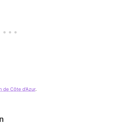
n de Côte d’Azur
.
n